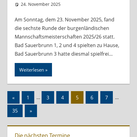
24. November 2025
Andreas Meissl
Allgemein
Am Sonntag, dem 23. November 2025, fand
die sechste Runde der burgenländischen
Mannschaftsmeisterschaften 2025/26 statt.
Bad Sauerbrunn 1, 2 und 4 spielten zu Hause,
Bad Sauerbrunn 3 hatte diesmal spielfrei…
Weiterlesen
Seitennummerierung
Vorherige
«
1
…
3
4
5
6
7
…
der
Beiträge
Nächste
35
»
Beiträge
Beiträge
Die nächsten Termine