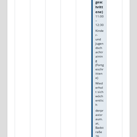
gesc
hritt
ene)
11:00
–
12:30
Kinde
r-
und
Jugen
dsch
achtr
ainin
g
(Fortg
eschr
itten
e)
Wied
erhol
t sich
wöch
entlic
h
derpr
axisr
aum.
at,
Badst
raße
26,