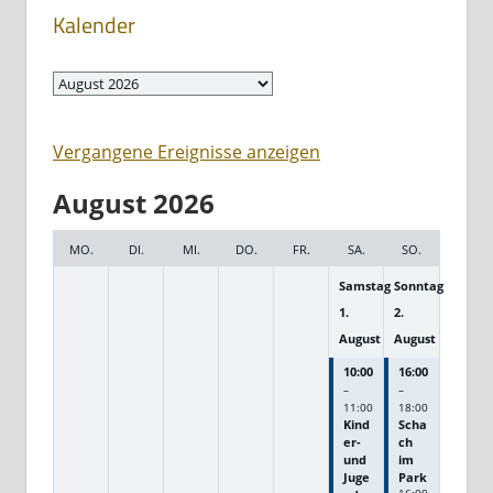
Kalender
Auswahl
des
Monats
Vergangene Ereignisse anzeigen
August 2026
MO.
DI.
MI.
DO.
FR.
SA.
SO.
Samstag
Sonntag
1.
2.
August
August
10:00
16:00
–
–
11:00
18:00
Kind
Scha
er-
ch
und
im
Juge
Park