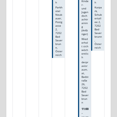
Kinde
h
h
r-
Parkh
Kurpa
und
otel
rk,
Jugen
Neub
Schub
dsch
auer,
ertall
achtr
Postg
ee 2,
ainin
asse
7202
g
2,
Bad
(Anfä
7202
Sauer
nger)
Bad
brunn
Wied
Sauer
,
erhol
brun
Öster
t sich
n,
reich
wöch
Öster
entlic
reich
h
derpr
axisr
aum.
at,
Badst
raße
26,
7202
Bad
Sauer
brun
n
11:00
–