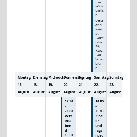
t sich
wöch
entlic
h
derpr
axisr
aum.
at,
Badst
raße
26,
7202
Bad
Sauer
brun
n
Montag
Dienstag
Mittwoch
Donnerstag
Freitag
Samstag
Sonntag
17.
18.
19.
20.
21.
22.
23.
August
August
August
August
August
August
August
18:30
10:00
–
–
21:00
11:00
Vere
Kind
insa
er-
ben
und
d
Juge
18:30
ndsc