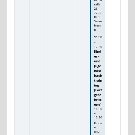
Badst
raße
26,
7202
Bad
Sauer
brun
n
11:00
–
12:30
Kind
er-
und
Juge
ndsc
hach
train
ing
(Fort
gesc
hritt
ene)
11:00
–
12:30
Kinde
r-
und