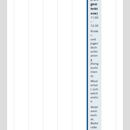
gesc
hritt
ene)
11:00
–
12:30
Kinde
r-
und
Jugen
dsch
achtr
ainin
g
(Fortg
eschr
itten
e)
Wied
erhol
t sich
wöch
entlic
h
derpr
axisr
aum.
at,
Badst
raße