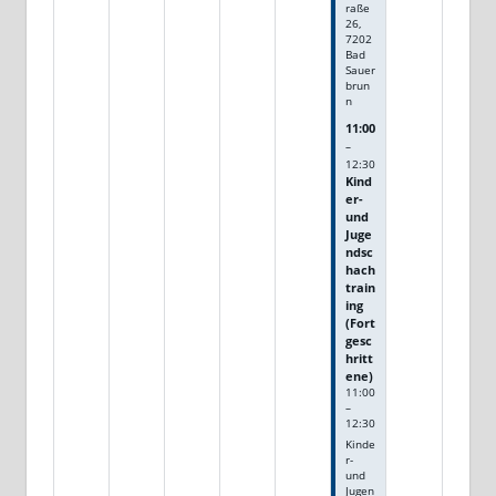
raße
26,
7202
Bad
Sauer
brun
n
11:00
–
12:30
Kind
er-
und
Juge
ndsc
hach
train
ing
(Fort
gesc
hritt
ene)
11:00
–
12:30
Kinde
r-
und
Jugen