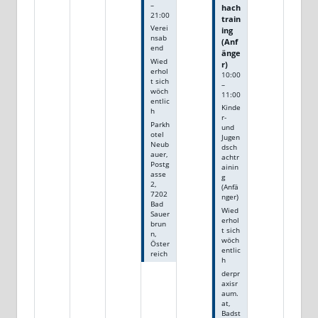
–
hach
21:00
train
Verei
ing
nsab
(Anf
end
änge
Wied
r)
erhol
10:00
t sich
–
wöch
11:00
entlic
Kinde
h
r-
Parkh
und
otel
Jugen
Neub
dsch
auer,
achtr
Postg
ainin
asse
g
2,
(Anfä
7202
nger)
Bad
Wied
Sauer
erhol
brun
t sich
n,
wöch
Öster
entlic
reich
h
derpr
axisr
aum.
at,
Badst