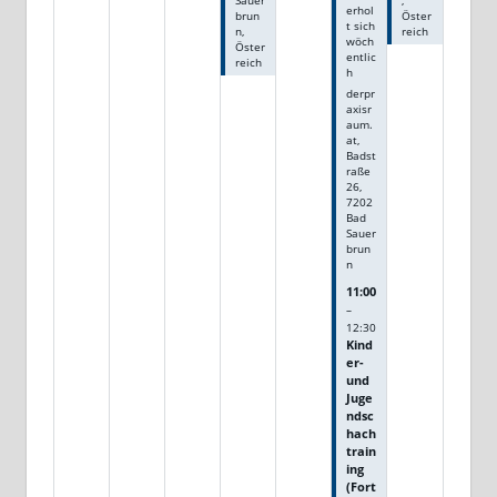
Sauer
,
erhol
brun
Öster
t sich
n,
reich
wöch
Öster
entlic
reich
h
derpr
axisr
aum.
at,
Badst
raße
26,
7202
Bad
Sauer
brun
n
11:00
–
12:30
Kind
er-
und
Juge
ndsc
hach
train
ing
(Fort