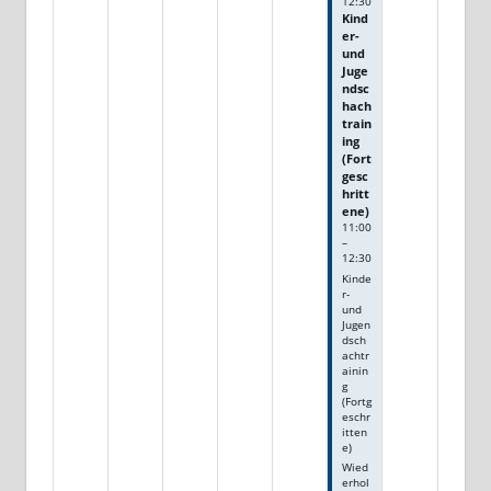
12:30
Kind
er-
und
Juge
ndsc
hach
train
ing
(Fort
gesc
hritt
ene)
11:00
–
12:30
Kinde
r-
und
Jugen
dsch
achtr
ainin
g
(Fortg
eschr
itten
e)
Wied
erhol