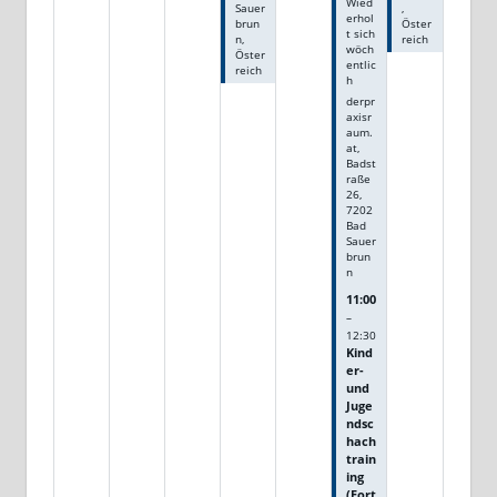
Wied
Sauer
,
erhol
brun
Öster
t sich
n,
reich
wöch
Öster
entlic
reich
h
derpr
axisr
aum.
at,
Badst
raße
26,
7202
Bad
Sauer
brun
n
11:00
–
12:30
Kind
er-
und
Juge
ndsc
hach
train
ing
(Fort