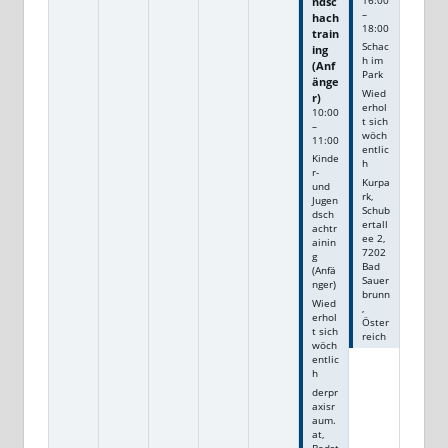
ndsc
16:00
–
hach
18:00
train
Schac
ing
h im
(Anf
Park
änge
Wied
r)
erhol
10:00
t sich
–
wöch
11:00
entlic
Kinde
h
r-
Kurpa
und
rk,
Jugen
Schub
dsch
ertall
achtr
ee 2,
ainin
7202
g
Bad
(Anfä
Sauer
nger)
brunn
Wied
,
erhol
Öster
t sich
reich
wöch
entlic
h
derpr
axisr
aum.
at,