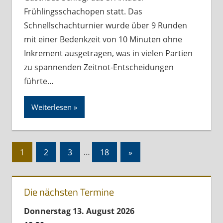
Frühlingsschachopen statt. Das
Schnellschachturnier wurde über 9 Runden
mit einer Bedenkzeit von 10 Minuten ohne
Inkrement ausgetragen, was in vielen Partien
zu spannenden Zeitnot-Entscheidungen
führte…
Weiterlesen
Seitennummerierung
Nächste
1
2
3
…
18
»
der
Beiträge
Beiträge
Die nächsten Termine
Donnerstag
13.
August
2026