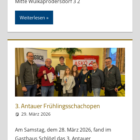
Mitte Wulkaprodersdorf 3 2
Weiterlesen
3. Antauer Frühlingsschachopen
29. März 2026
Andreas Meissl
Allgemein
Am Samstag, dem 28. März 2026, fand im
Gasthaus Schlögl das 3. Antauer