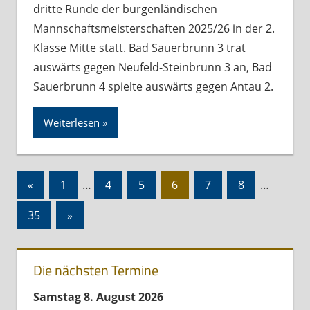
dritte Runde der burgenländischen
Mannschaftsmeisterschaften 2025/26 in der 2.
Klasse Mitte statt. Bad Sauerbrunn 3 trat
auswärts gegen Neufeld-Steinbrunn 3 an, Bad
Sauerbrunn 4 spielte auswärts gegen Antau 2.
Weiterlesen
Seitennummerierung
Vorherige
«
1
…
4
5
6
7
8
…
der
Beiträge
Nächste
35
»
Beiträge
Beiträge
Die nächsten Termine
Samstag
8.
August
2026