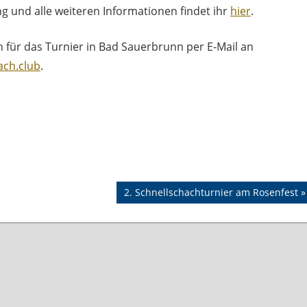
g und alle weiteren Informationen findet ihr
hier
.
für das Turnier in Bad Sauerbrunn per E-Mail an
ch.club
.
Nächster
2. Schnellschachturnier am Rosenfest
Beitrag: