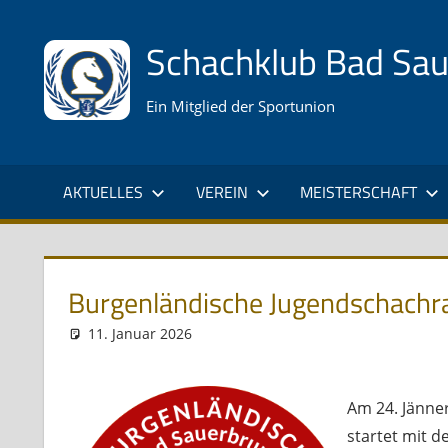
Zum
Inhalt
Schachklub Bad Sa
springen
Ein Mitglied der Sportunion
AKTUELLES
VEREIN
MEISTERSCHAFT
Burgenländische Jugendschachr
11. Januar 2026
Andreas Meissl
Kurznachricht
Am 24. Jänner
startet mit d