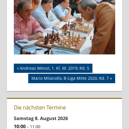
Beitragsnavigation
GARRY
Vorheriger
Andreas Meissl, 1. Kl. M. 2019, Rd. 5
KASPAROV
Beitrag:
Nächster
Mario Milanollo, B-Liga Mitte 2020, Rd. 7
LORENZ
Beitrag:
KARALL
Die nächsten Termine
Samstag
8.
August
2026
10:00
– 11:00