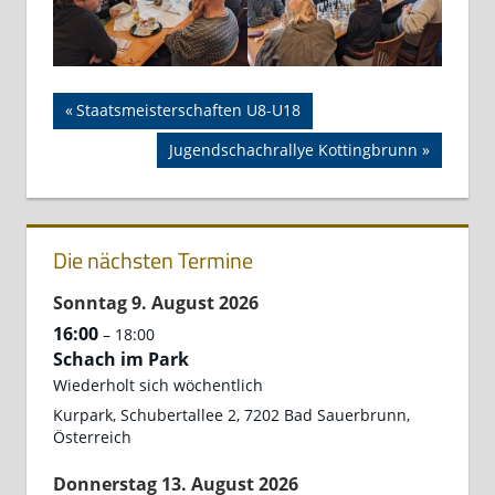
Beitragsnavigation
MEISTERSCHAFT
Vorheriger
Staatsmeisterschaften U8-U18
Beitrag:
Nächster
Jugendschachrallye Kottingbrunn
Beitrag:
Die nächsten Termine
Sonntag
9.
August
2026
16:00
– 18:00
Schach im Park
Wiederholt sich wöchentlich
Kurpark, Schubertallee 2, 7202 Bad Sauerbrunn,
Österreich
Donnerstag
13.
August
2026