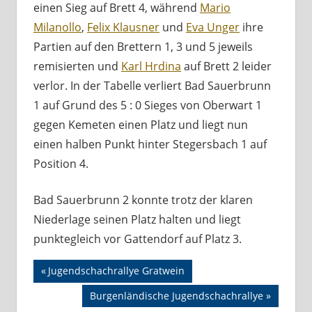
einen Sieg auf Brett 4, während
Mario
Milanollo
,
Felix Klausner
und
Eva Unger
ihre
Partien auf den Brettern 1, 3 und 5 jeweils
remisierten und
Karl Hrdina
auf Brett 2 leider
verlor. In der Tabelle verliert Bad Sauerbrunn
1 auf Grund des 5 : 0 Sieges von Oberwart 1
gegen Kemeten einen Platz und liegt nun
einen halben Punkt hinter Stegersbach 1 auf
Position 4.
Bad Sauerbrunn 2 konnte trotz der klaren
Niederlage seinen Platz halten und liegt
punktegleich vor Gattendorf auf Platz 3.
Beitragsnavigation
MEISTERSCHAFT
Vorheriger
Jugendschachrallye Gratwein
Beitrag:
Nächster
Burgenländische Jugendschachrallye
Beitrag: