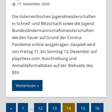
17. November 2020
Andreas Meissl
Kurznachricht
Die österreichischen Jugendmeisterschaften
in Schnell- und Blitzschach sowie die Jugend
Bundesländer­mannschafts­meister­schaften
werden heuer auf Grund der Corona
Pandemie online ausgetragen. Gespielt wird
von Freitag 11. bis Sonntag 13. Dezember auf
playchess.com. Auschreibung und
Anmeldeformalitäten auf der Webseite des
BSV
Weiterlesen
Seitennummerierung
Vorherige
«
1
…
12
13
14
15
16