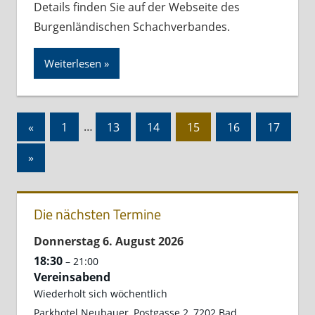
Details finden Sie auf der Webseite des
Burgenländischen Schachverbandes.
Weiterlesen
Seitennummerierung
Vorherige
«
1
…
13
14
15
16
17
der
Beiträge
Nächste
»
Beiträge
Beiträge
Die nächsten Termine
Donnerstag
6.
August
2026
18:30
– 21:00
Vereinsabend
Wiederholt sich wöchentlich
Parkhotel Neubauer, Postgasse 2, 7202 Bad