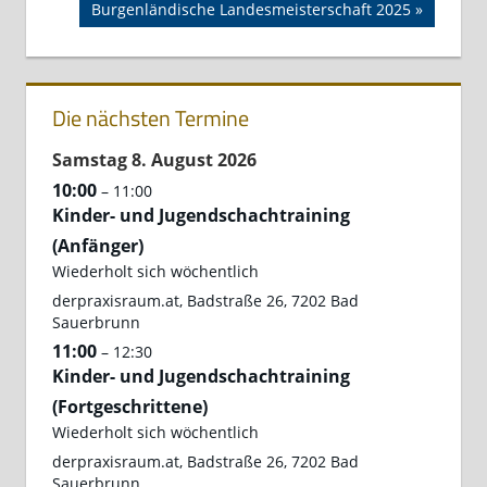
Nächster
Burgenländische Landesmeisterschaft 2025
Beitrag:
Die nächsten Termine
Samstag
8.
August
2026
10:00
– 11:00
Kinder- und Jugendschachtraining
(Anfänger)
Wiederholt sich wöchentlich
derpraxisraum.at, Badstraße 26, 7202 Bad
Sauerbrunn
11:00
– 12:30
Kinder- und Jugendschachtraining
(Fortgeschrittene)
Wiederholt sich wöchentlich
derpraxisraum.at, Badstraße 26, 7202 Bad
Sauerbrunn