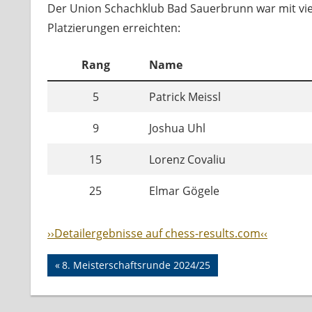
Der Union Schachklub Bad Sauerbrunn war mit vier
Platzierungen erreichten:
Rang
Name
5
Patrick Meissl
9
Joshua Uhl
15
Lorenz Covaliu
25
Elmar Gögele
››Detailergebnisse auf chess-results.com‹‹
Beitragsnavigation
JUGENDSCHACHRALLYE
Vorheriger
8. Meisterschaftsrunde 2024/25
Beitrag: