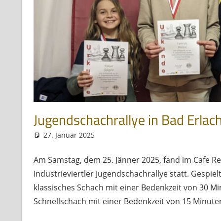
Jugendschachrallye in Bad Erlac
27. Januar 2025
Andreas Meissl
Allgemein
Am Samstag, dem 25. Jänner 2025, fand im Cafe Res
Industrieviertler Jugendschachrallye statt. Gespie
klassisches Schach mit einer Bedenkzeit von 30 M
Schnellschach mit einer Bedenkzeit von 15 Minute