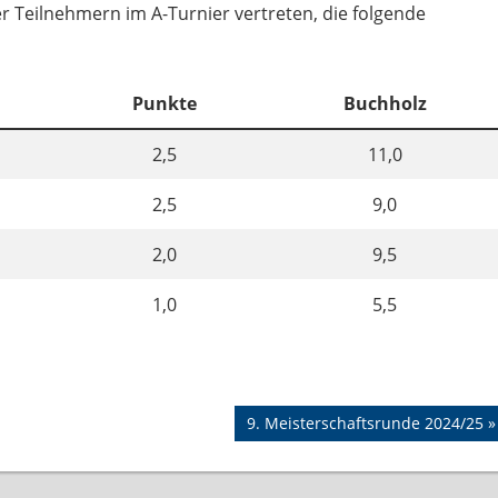
 Teilnehmern im A-Turnier vertreten, die folgende
Punkte
Buchholz
2,5
11,0
2,5
9,0
2,0
9,5
1,0
5,5
Nächster
9. Meisterschaftsrunde 2024/25
Beitrag: