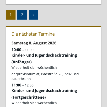
Seitennummerierung
Nächste
1
2
»
der
Beiträge
Beiträge
Die nächsten Termine
Samstag
8.
August
2026
10:00
– 11:00
Kinder- und Jugendschachtraining
(Anfänger)
Wiederholt sich wöchentlich
derpraxisraum.at, Badstraße 26, 7202 Bad
Sauerbrunn
11:00
– 12:30
Kinder- und Jugendschachtraining
(Fortgeschrittene)
Wiederholt sich wöchentlich