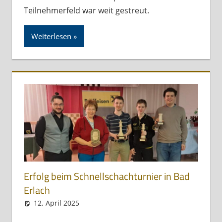
Teilnehmerfeld war weit gestreut.
Weiterlesen
Erfolg beim Schnellschachturnier in Bad
Erlach
12. April 2025
skbs_admin
Allgemein