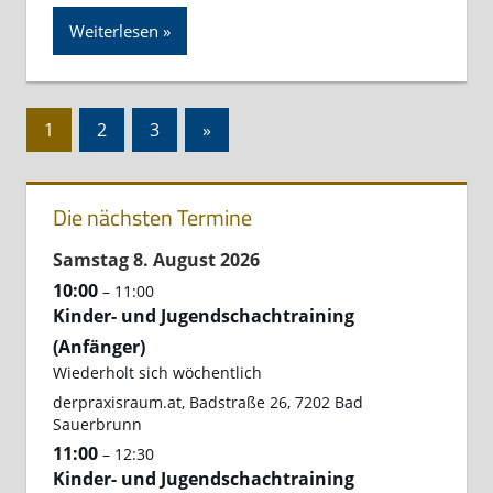
Weiterlesen
Seitennummerierung
Nächste
1
2
3
»
der
Beiträge
Beiträge
Die nächsten Termine
Samstag
8.
August
2026
10:00
– 11:00
Kinder- und Jugendschachtraining
(Anfänger)
Wiederholt sich wöchentlich
derpraxisraum.at, Badstraße 26, 7202 Bad
Sauerbrunn
11:00
– 12:30
Kinder- und Jugendschachtraining