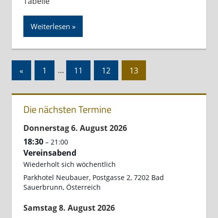
Tabelle
Weiterlesen
Seitennummerierung
Vorherige
«
1
…
11
12
13
der
Beiträge
Beiträge
Die nächsten Termine
Donnerstag
6.
August
2026
18:30
– 21:00
Vereinsabend
Wiederholt sich wöchentlich
Parkhotel Neubauer, Postgasse 2, 7202 Bad
Sauerbrunn, Österreich
Samstag
8.
August
2026